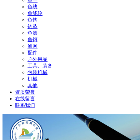
鱼竿
鱼线
鱼线轮
鱼钩
钓坠
鱼漂
鱼饵
渔网
配件
户外用品
工具、装备
包装机械
机械
其他
资质荣誉
在线留言
联系我们