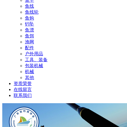
鱼竿
鱼线
鱼线轮
鱼钩
钓坠
鱼漂
鱼饵
渔网
配件
户外用品
工具、装备
包装机械
机械
其他
资质荣誉
在线留言
联系我们