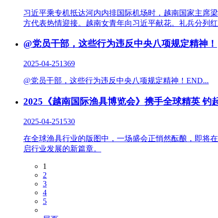
习近平乘专机抵达河内内排国际机场时，越南国家主席梁
方代表热情迎接。越南女青年向习近平献花。礼兵分列红
@党员干部，这些行为违反中央八项规定精神！
2025-04-25
1369
@党员干部，这些行为违反中央八项规定精神！END...
2025《越南国际渔具博览会》携手全球精英 钓
2025-04-25
1530
在全球渔具行业的版图中，一场盛会正悄然酝酿，即将在越南
启行业发展的新篇章。
1
2
3
4
5