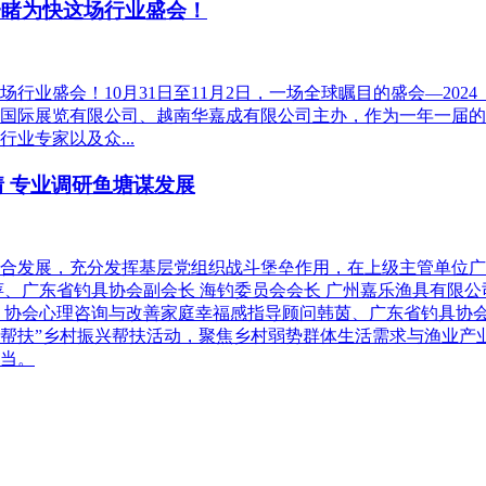
一睹为快这场行业盛会！
场行业盛会！10月31日至11月2日，一场全球瞩目的盛会—2
国际展览有限公司、越南华嘉成有限公司主办，作为一年一届的
业专家以及众...
 专业调研鱼塘谋发展
合发展，充分发挥基层党组织战斗堡垒作用，在上级主管单位广
萍、广东省钓具协会副会长 海钓委员会会长 广州嘉乐渔具有限
 协会心理咨询与改善家庭幸福感指导顾问韩茵、广东省钓具协
业帮扶”乡村振兴帮扶活动，聚焦乡村弱势群体生活需求与渔业产
当。