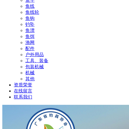
鱼竿
鱼线
鱼线轮
鱼钩
钓坠
鱼漂
鱼饵
渔网
配件
户外用品
工具、装备
包装机械
机械
其他
资质荣誉
在线留言
联系我们