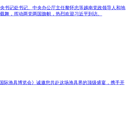
央书记处书记、中央办公厅主任黎怀忠等越南党政领导人和地
载舞，挥动两党两国旗帜，热烈欢迎习近平到访。
《越南国际渔具博览会》诚邀您共赴这场渔具界的顶级盛宴，携手开