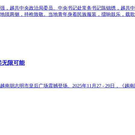
强，越共中央政治局委员、中央书记处常务书记陈锦绣，越共中
地毯两侧，持枪致敬。当地青年身着民族服装，擂响鼓乐，载歌
起无限可能
胡志明市皇后广场震撼登场。2025年11月27 - 29日，