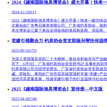
2024《越南国际渔具博览会》盛大开幕！快来
2024-11-12
6113
2024《越南国际渔具博览会》盛大开幕！快来一睹为快这
次展会由广东粤召展览有限公司、广东省钓具协会、保利
本次博览会汇聚了来自全球各地的渔具制造商、供应商、行
党建引领聚合力 钓具协会党支部振兴帮扶传温情
2025-06-10
1755
为深入贯彻落实党的二十大精神，推动乡村振兴与产业融
导下，6月9日，广东省钓具协会党支部书记 监事长段莉
钓具有限公司总经理吴楚吉、广东省钓具协会党支部成员
威、苏咏彤、蒋煦赴广州市花东镇望顶村开展“党建+产
业经济高质量发展，传递党建引领下的行业温情与社会担
2025《越南国际渔具博览会》宣传册—中文版
2025-04-30
1546