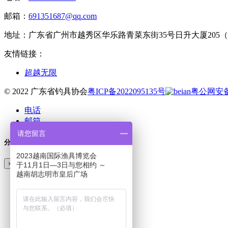
邮箱：
691351687@qq.com
地址：
广东省广州市越秀区华乐路青菜东街35号日升大厦205
友情链接：
超越无限
© 2022 广东省钓具协会
粤ICP备2022095135号
粤公网安备 4
电话
邮箱
请您留言
分享
2023越南国际渔具博览会
×
于11月1日—3日与您相约 ～
越南胡志明市皇后广场