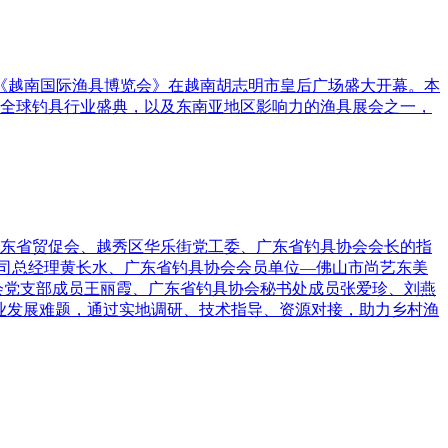
024《越南国际渔具博览会》在越南胡志明市皇后广场盛大开幕。本
全球钓具行业盛典，以及东南亚地区影响力的渔具展会之一，
东省贸促会、越秀区华乐街党工委、广东省钓具协会会长的指
公司总经理黄长水、广东省钓具协会会员单位—佛山市尚艺东美
会党支部成员王丽霞、广东省钓具协会秘书处成员张爱珍、刘燕
业发展难题，通过实地调研、技术指导、资源对接，助力乡村渔